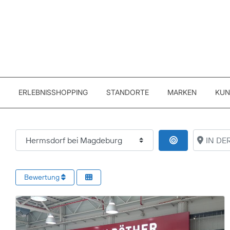
ERLEBNISSHOPPING
STANDORTE
MARKEN
KUN
ORT
IN DER 
IN DER NÄHE
Bewertung