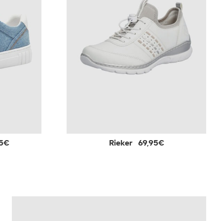
5€
Rieker
69,95€