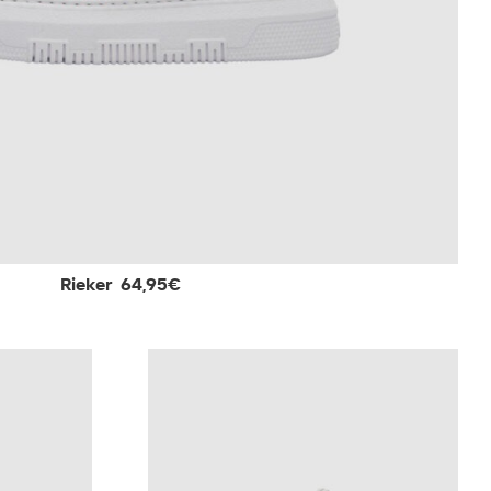
Rieker
64,95€