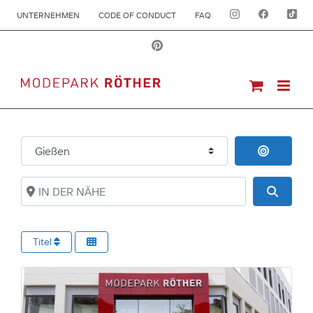
UNTERNEHMEN
CODE OF CONDUCT
FAQ
ORT
IN DER 
IN DER NÄHE
Suche
Titel