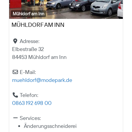
Mühldorf am Inn
MÜHLDORF AM INN
Adresse:
Elbestraße 32
84453 Mühldorf am Inn
E-Mail:
muehldorf
@
modepark.de
Telefon:
0863 192 698 00
Services:
Änderungsschneiderei