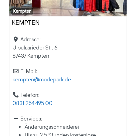
Kempten
KEMPTEN
Adresse:
Ursulasrieder Str. 6
87437 Kempten
E-Mail:
kempten
@
modepark.de
Telefon:
0831 254 495 00
Services:
Änderungsschneiderei
Bis zu 2,5 Stunden kostenlose