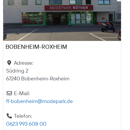
BOBENHEIM-ROXHEIM
Adresse:
Südring 2
67240 Bobenheim-Roxheim
E-Mail:
fl-bobenheim
@
modepark.de
Telefon:
0623 993 608 00