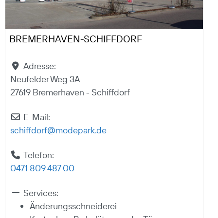
BREMERHAVEN-SCHIFFDORF
Adresse:
Neufelder Weg 3A
27619 Bremerhaven - Schiffdorf
E-Mail:
schiffdorf
@
modepark.de
Telefon:
0471 809 487 00
Services:
Änderungsschneiderei