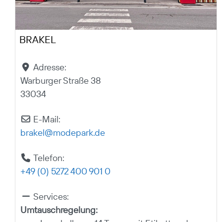
BRAKEL
Adresse:
Warburger Straße 38
33034
E-Mail:
brakel
@
modepark.de
Telefon:
+49 (0) 5272 400 901 0
Services:
Umtauschregelung: