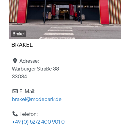
Brakel
BRAKEL
Adresse:
Warburger Straße 38
33034
E-Mail:
brakel
@
modepark.de
Telefon:
+49 (0) 5272 400 901 0